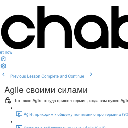
art now
Previous Lesson
Complete and Continue
Agile своими силами
Что такое Agile, откуда пришел термин, когда вам нужен Agil
Agile, приходим к общему пониманию про термина (9:
Когда вам действительно нужен Agile (9:13)